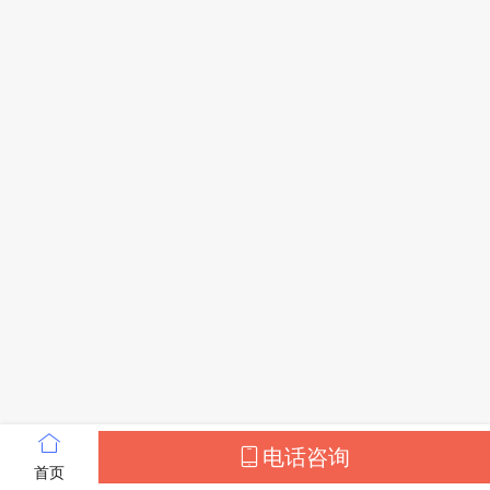
电话咨询
全国亲子鉴定电话预约
(注重隐私，价格透明)
首页